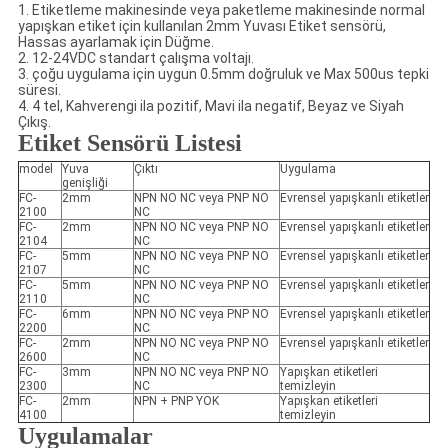
1. Etiketleme makinesinde veya paketleme makinesinde normal
yapışkan etiket için kullanılan 2mm Yuvası Etiket sensörü,
Hassas ayarlamak için Düğme.
2. 12-24VDC standart çalışma voltajı.
3. çoğu uygulama için uygun 0.5mm doğruluk ve Max 500us tepki
süresi.
4. 4 tel, Kahverengi ila pozitif, Mavi ila negatif, Beyaz ve Siyah
Çıkış.
Etiket Sensörü Listesi
model
Yuva
Çıktı
Uygulama
genişliği
FC-
2mm
NPN NO NC veya PNP NO
Evrensel yapışkanlı etiketler
2100
NC
FC-
2mm
NPN NO NC veya PNP NO
Evrensel yapışkanlı etiketler
2104
NC
FC-
5mm
NPN NO NC veya PNP NO
Evrensel yapışkanlı etiketler
2107
NC
FC-
5mm
NPN NO NC veya PNP NO
Evrensel yapışkanlı etiketler
2110
NC
FC-
6mm
NPN NO NC veya PNP NO
Evrensel yapışkanlı etiketler
2200
NC
FC-
2mm
NPN NO NC veya PNP NO
Evrensel yapışkanlı etiketler
2600
NC
FC-
3mm
NPN NO NC veya PNP NO
Yapışkan etiketleri
2300
NC
temizleyin
FC-
2mm
NPN + PNP YOK
Yapışkan etiketleri
4100
temizleyin
Uygulamalar