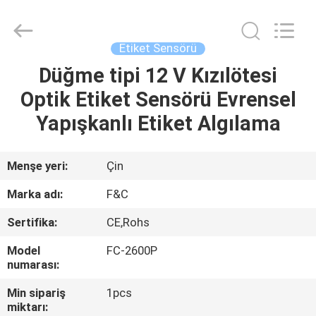
Otomasyon
Sensörleri
Tedarikçi.
Copyright
©
Etiket Sensörü
2019
-
2025
Düğme tipi 12 V Kızılötesi
EV
F&C
Sensing
Optik Etiket Sensörü Evrensel
Technology
(Hunan)
Co.,Ltd.
ÜRÜN:%
Yapışkanlı Etiket Algılama
All
Rights
S
Reserved.
Menşe yeri:
Çin
HAKKIMIZDA
Marka adı:
F&C
Sertifika:
CE,Rohs
FABRIKA
Model
FC-2600P
TURU
numarası:
Min sipariş
1pcs
KALITE
miktarı: