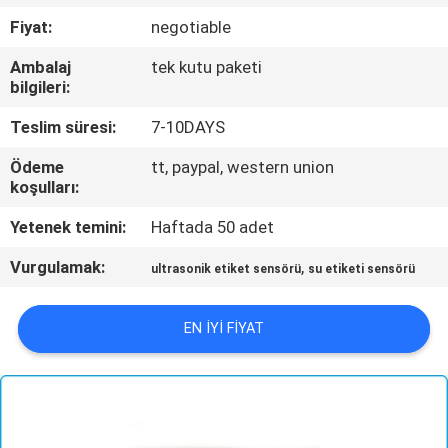
KONTROL
Fiyat:
negotiable
Ambalaj
tek kutu paketi
BIZE
bilgileri:
ULAŞIN
Teslim süresi:
7-10DAYS
Ödeme
tt, paypal, western union
HABERLER
koşulları:
Yetenek temini:
Haftada 50 adet
BIR
Vurgulamak:
,
TEKLIF
ultrasonik etiket sensörü
su etiketi sensörü
ISTEĞI
EN IYI FIYAT
SITE
HARITASI