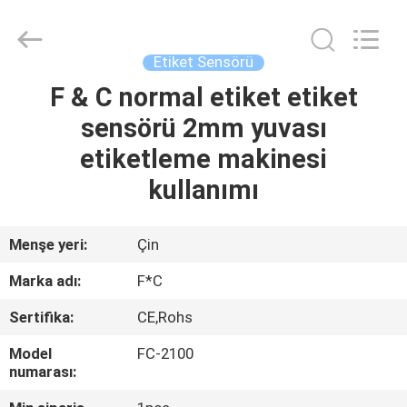
Otomasyon
Sensörleri
Tedarikçi.
Copyright
©
Etiket Sensörü
2019
-
2025
F & C normal etiket etiket
EV
industrial-
automationsensors.com.
sensörü 2mm yuvası
All
Rights
Reserved.
ÜRÜN:%
etiketleme makinesi
S
kullanımı
HAKKIMIZDA
Menşe yeri:
Çin
Marka adı:
F*C
FABRIKA
Sertifika:
CE,Rohs
TURU
Model
FC-2100
numarası:
KALITE