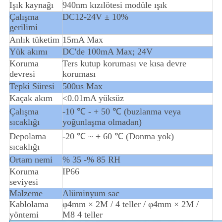
Işık kaynağı
940nm kızılötesi modüle ışık
Çalışma
DC12-24V ± 10%
gerilimi
Anlık tüketim
15mA Max
Yük akımı
DC'de 100mA Max; 24V
Koruma
Ters kutup koruması ve kısa devre
devresi
koruması
Tepki Süresi
500us Max
Kaçak akım
<0.01mA yüksüz
Çalışma
-10 ℃ - + 50 ℃ (buzlanma veya
sıcaklığı
yoğunlaşma olmadan)
Depolama
-20 ℃ ~ + 60 ℃ (Donma yok)
sıcaklığı
Ortam nemi
% 35 -% 85 RH
Koruma
IP66
seviyesi
Malzeme
Alüminyum sac
Kablolama
φ4mm × 2M / 4 teller / φ4mm × 2M /
yöntemi
M8 4 teller