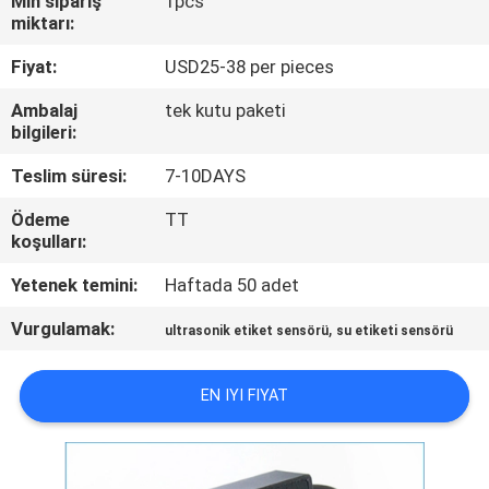
Min sipariş
1pcs
KONTROL
miktarı:
Fiyat:
USD25-38 per pieces
BIZE
Ambalaj
tek kutu paketi
ULAŞIN
bilgileri:
Teslim süresi:
7-10DAYS
BIR
Ödeme
TT
TEKLIF
koşulları:
ISTEĞI
Yetenek temini:
Haftada 50 adet
Vurgulamak:
,
HABERLER
ultrasonik etiket sensörü
su etiketi sensörü
EN IYI FIYAT