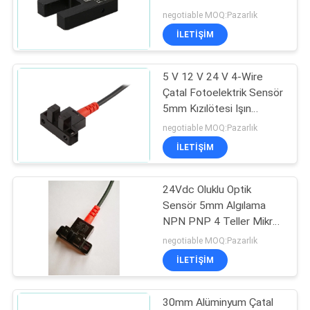
Fotoelektrik Anahtarı
negotiable MOQ:Pazarlık
15mm
İLETİŞİM
20
Silindirik
5 V 12 V 24 V 4-Wire
Çatal Fotoelektrik Sensör
Fotoelektrik
5mm Kızılötesi Işın
Sensörü Anahtarı PNP
Sensörler
negotiable MOQ:Pazarlık
İLETİŞİM
24Vdc Oluklu Optik
26
Sensör 5mm Algılama
Fotoelektrik Sensör
NPN PNP 4 Teller Mikro
Fotoelektrik Sensör
negotiable MOQ:Pazarlık
Anahtarı
İLETİŞİM
30mm Alüminyum Çatal