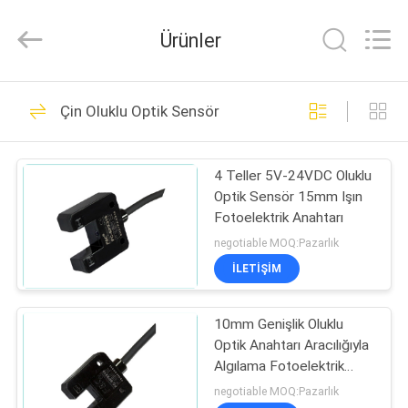
Otomasyon
Sensörleri
Tedarikçi.
Ürünler
Copyright
©
2019
-
2020
EV
20
industrial-
automationsensors.com.
Çin Oluklu Optik Sensör
All
Endüstriyel
Rights
Reserved.
ÜRÜN:%
Otomasyon
4 Teller 5V-24VDC Oluklu
S
Optik Sensör 15mm Işın
Sensörleri
Fotoelektrik Anahtarı
HAKKIMIZDA
negotiable MOQ:Pazarlık
İLETİŞİM
26
FABRIKA
10mm Genişlik Oluklu
TURU
Fiber Optik Sensör
Optik Anahtarı Aracılığıyla
Algılama Fotoelektrik
KALITE
Sensör
negotiable MOQ:Pazarlık