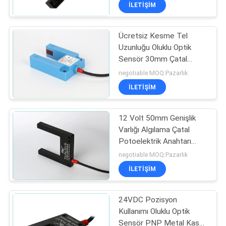
KONTROL
İLETİŞİM
Ücretsiz Kesme Tel
BIZE
35
Uzunluğu Oluklu Optik
ULAŞIN
Sensör 30mm Çatal
Endüktif Proximity
Fotoelektrik Anahtarı
negotiable MOQ:Pazarlık
Sensör
BIR
İLETİŞİM
TEKLIF
12 Volt 50mm Genişlik
ISTEĞI
Varlığı Algılama Çatal
Potoelektrik Anahtarı
27
HABERLER
PNP YOK
negotiable MOQ:Pazarlık
Kapasitif Yakınlık
İLETİŞİM
Sensörü
24VDC Pozisyon
Kullanımı Oluklu Optik
Sensör PNP Metal Kasa