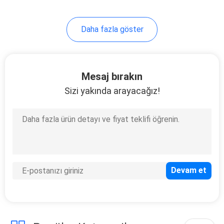
12
Daha fazla göster
Elektrikli Manyetik
Anahtar
Mesaj bırakın
Sizi yakında arayacağız!