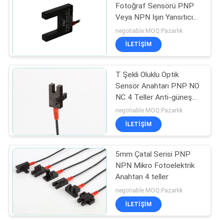
Fotoğraf Sensörü PNP
Veya NPN Işın Yansıtıcı
22
Anahtarı Aracılığıyla
negotiable MOQ:Pazarlık
İLETİŞİM
Oluklu Optik Sensör
T Şekli Oluklu Optik
Sensör Anahtarı PNP NO
NC 4 Teller Anti-güneş
ışığı
negotiable MOQ:Pazarlık
İLETİŞİM
21
5mm Çatal Serisi PNP
Etiket Sensörü
NPN Mikro Fotoelektrik
Anahtarı 4 teller
negotiable MOQ:Pazarlık
İLETİŞİM