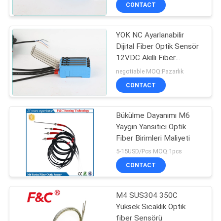
KONTROL
CONTACT
YOK NC Ayarlanabilir
BIZE
Dijital Fiber Optik Sensör
ULAŞIN
12VDC Akıllı Fiber
Amplifikatör Sensörü
negotiable MOQ:Pazarlık
HABERLER
CONTACT
BIR
Bükülme Dayanımı M6
Yaygın Yansıtıcı Optik
TEKLIF
Fiber Birimleri Maliyeti
ISTEĞI
5-15USD/Pcs MOQ:1pcs
CONTACT
SITE
M4 SUS304 350C
HARITASI
Yüksek Sıcaklık Optik
fiber Sensörü