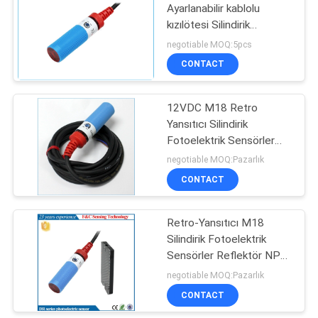
Ayarlanabilir kablolu
kızılötesi Silindirik
Fotoelektrik Sensörler
negotiable MOQ:5pcs
OEM / ODM
CONTACT
12VDC M18 Retro
Yansıtıcı Silindirik
Fotoelektrik Sensörler
Anahtarı 2 m Ayarlanabilir
negotiable MOQ:Pazarlık
CONTACT
Retro-Yansıtıcı M18
Silindirik Fotoelektrik
Sensörler Reflektör NPN
Tipi 2 M Algılama
negotiable MOQ:Pazarlık
Anahtarı
CONTACT