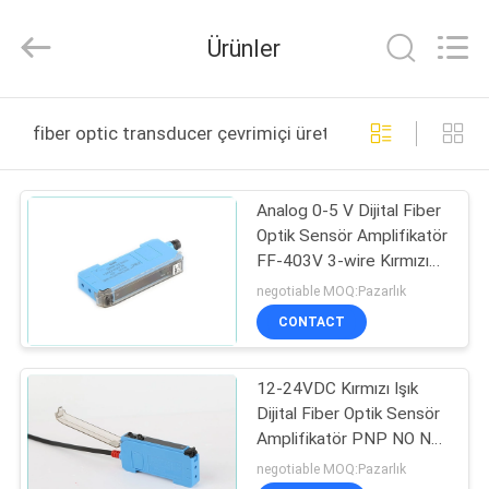
F&C
Sensing
Technology
Ürünler
(Hunan)
Co.,Ltd.
All
Rights
Reserved.
EV
fiber optic transducer çevrimiçi üretim
ÜRÜN:%
Analog 0-5 V Dijital Fiber
S
Optik Sensör Amplifikatör
FF-403V 3-wire Kırmızı
HAKKIMIZDA
Işık
negotiable MOQ:Pazarlık
CONTACT
FABRIKA
12-24VDC Kırmızı Işık
TURU
Dijital Fiber Optik Sensör
Amplifikatör PNP NO NC
KALITE
3 Teller
negotiable MOQ:Pazarlık