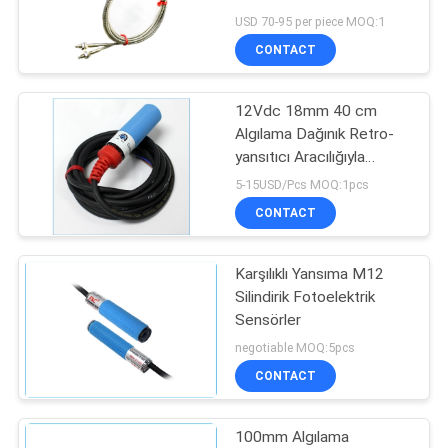
PRIVACY
USD 70-95 per piece MOQ:1
POLICY
CONTACT
12Vdc 18mm 40 cm
Algılama Dağınık Retro-
yansıtıcı Aracılığıyla
Fotoelektrik Sensör
5-15USD/Pcs MOQ:1pcs
Anahtarı
CONTACT
Karşılıklı Yansıma M12
Silindirik Fotoelektrik
Sensörler
negotiable MOQ:5pcs
CONTACT
100mm Algılama