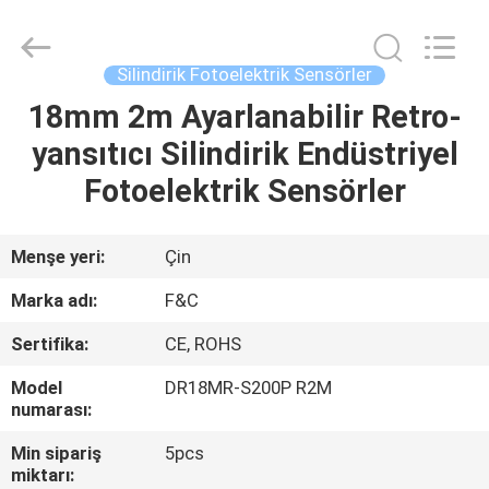
Otomasyon
Sensörleri
supplier.
Copyright
©
Silindirik Fotoelektrik Sensörler
2019
-
2025
18mm 2m Ayarlanabilir Retro-
EV
F&C
Sensing
yansıtıcı Silindirik Endüstriyel
Technology
(Hunan)
Co.,Ltd.
ÜRÜN:%
Fotoelektrik Sensörler
All
Rights
S
Reserved.
Menşe yeri:
Çin
HAKKIMIZDA
Marka adı:
F&C
Sertifika:
CE, ROHS
FABRIKA
Model
DR18MR-S200P R2M
TURU
numarası:
Min sipariş
5pcs
KALITE
miktarı: