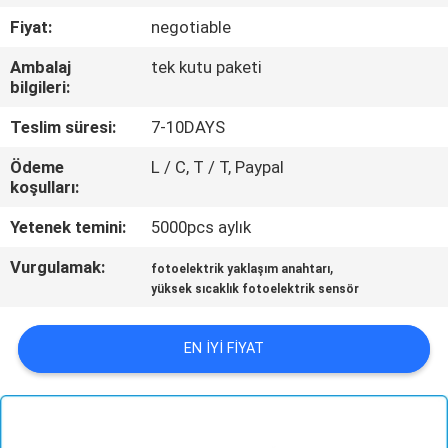
KONTROL
Fiyat:
negotiable
Ambalaj
tek kutu paketi
BIZE
bilgileri:
ULAŞIN
Teslim süresi:
7-10DAYS
Ödeme
L / C, T / T, Paypal
HABERLER
koşulları:
Yetenek temini:
5000pcs aylık
BIR
Vurgulamak:
,
TEKLIF
fotoelektrik yaklaşım anahtarı
yüksek sıcaklık fotoelektrik sensör
ISTEĞI
EN IYI FIYAT
SITE
HARITASI