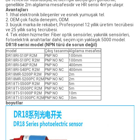
genellikle 2m algılama mesafesidir ve HR serisi 4m'ye ulaşır.
Avantajları
1. İthal elektronik bileşenler ve esnek yumuşak tel.
2. OEM çok fazla deneyim, ODM.
3. büyük marka ile rekabet, Profesyonel 12 yıllık üretim tecrübesi
ve 25 yıllık satış tecrübesi.
4. Tek elden hizmetler. Fiber optik sensörler, yakınlık sensörleri,
fotoelektrik anahtarlar dahil, seçim için yaklaşık 5000 model.
DR18 serisi model (NPN türü de sorun değil)
model
Çıkış tasarımı
Algılama mesafesi
DR18RI-S10P R2M
PNP NO
100mm
DR18RI-S10PC R2M
PNP NO NC
100mm
DR18RI-S40P R2M
PNP NO
400mm
DR18RI-S40PC R2M
PNP NO NC
400mm
DR18MR-S200P R2M
PNP NO
2m
DR18MR-S200PC R2M
PNP NO NC
2m
DR18TI-S500P R2M
PNP NO
5m
DR18TI-S500PC R2M
PNP NO NC
5m
DR18TI-S1000P R2M
PNP NO
10m
DR18TI-S1000PC R2M
PNP NO NC
10m
boyutlar