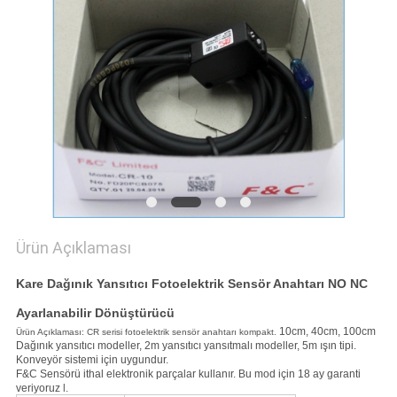
PRIVACY
POLICY
Ürün Açıklaması
Kare Dağınık Yansıtıcı Fotoelektrik Sensör Anahtarı NO NC
Ayarlanabilir Dönüştürücü
10cm, 40cm, 100cm
Ürün Açıklaması: CR serisi fotoelektrik sensör anahtarı kompakt.
Dağınık yansıtıcı modeller, 2m yansıtıcı yansıtmalı modeller, 5m ışın tipi.
Konveyör sistemi için uygundur.
F&C Sensörü ithal elektronik parçalar kullanır.
Bu mod için 18 ay garanti
veriyoruz
l.