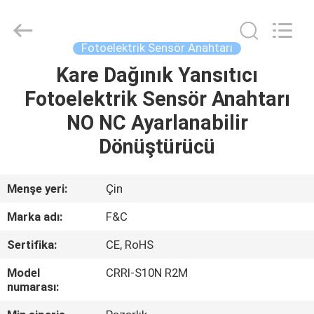
Otomasyon
Sensörleri
Tedarikçi.
Copyright
©
Fotoelektrik Sensör Anahtarı
2019
-
2025
Kare Dağınık Yansıtıcı
EV
F&C
Sensing
Fotoelektrik Sensör Anahtarı
Technology
(Hunan)
Co.,Ltd.
ÜRÜN:%
NO NC Ayarlanabilir
All
Rights
S
Reserved.
Dönüştürücü
HAKKIMIZDA
Menşe yeri:
Çin
Marka adı:
F&C
FABRIKA
Sertifika:
CE, RoHS
TURU
Model
CRRI-S10N R2M
numarası:
KALITE