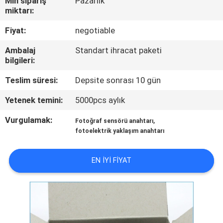
Min sipariş
Pazarlık
KONTROL
miktarı:
Fiyat:
negotiable
BIZE
Ambalaj
Standart ihracat paketi
ULAŞIN
bilgileri:
Teslim süresi:
Depsite sonrası 10 gün
HABERLER
Yetenek temini:
5000pcs aylık
BIR
Vurgulamak:
,
Fotoğraf sensörü anahtarı
fotoelektrik yaklaşım anahtarı
TEKLIF
ISTEĞI
EN IYI FIYAT
SITE
HARITASI