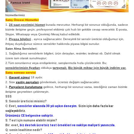
hizmetlerimiz
Satış Öncesi Hizmetler
1.
24 saat çevrimiçi hizmet
burada mevcuttur.
Herhangi bir sorunuz olduğunda, sadece
bizimle iletişime geçin; profesyonel ekibimiz çok hızlı bir şekilde cevap verecektir.
E-posta,
Skype, Whatsapp veya Çevrimiçi Mesaj kabul edilebilir.
2.
Piyasa bilgileri
, ayrıca sağlanacaktır.
Deneyimli bir sensör üreticisi olduğumuz için,
ihtiyaç duyduğunuz sürece sensörler hakkında piyasa bilgisi sunulur.
Satın Alma Servisleri:
1. Sağladığımız sensörlerin bilgileri, ürün detayları, resimler, teslimat vb. Dahil olmak
üzere tam olarak sunulmuştur;
2.Tüm sorunlarınız veya endişeleriniz, satışlarımızla hızla çözülecektir.
Bu;
sensörlerimizin fiyatları
oldukça
tartışmalı.
Biz büyük miktar için büyük indirim var.
Satış sonrası servisi
1.
Garanti süresi
18 aydır.
2. Size
yanlış parçaları
gönderirsek, ücretsiz değişim sağlanacaktır.
3.
Parçaların kurulumuna
gelince, herhangi bir sorunuz varsa, istediğiniz zaman bizimle
iletişime geçmekten çekinmeyin.
SSS
S: Sensör üreticisi misiniz?
C: Evet,
sensörler alanında 30 yılı aşkın deneyim.
Sizin için daha fazla kar
sağlayabiliriz.
Ürünümüz CE belgesine sahiptir.
S: Test için numune alabilir miyim?
Bir: evet,
biz destek ücretsiz test örnekleri ve nakliye maliyeti yanınızda.
Q: senin leadtime nedir?