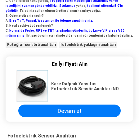
C: Genel olarak konuşursak,
110 çeşit farklı model için stoklarımız var ve
istediğimiz zaman gönderebiliriz
.
Stokumuz
yoksa,
teslimat süremiz 5-7 iş
günüdür.
Talebiniz acilen olursa üretim planını hazırlayacağız.
S: Ödeme süreniz nedir?
A:
Bize T / T, Paypal, Westunion ile ödeme yapabilirsiniz.
S: Nasıl sevkiyat düzenlemek?
C:
Normalde Fedex, UPS ve TNT tarafından gönderilir, bu kurye VIP'siz ve% 60
indirim alırız.
İhtiyaç duyulması halinde diğer gemi yöntemlerini de kabul edebiliriz;
Fotoğraf sensörü anahtarı
fotoelektrik yaklaşım anahtarı
En İyi Fiyatı Alın
Kare Dağınık Yansıtıcı
Fotoelektrik Sensör Anahtarı NO
NC Ayarlanabilir Dönüştürücü
Devam et
Fotoelektrik Sensör Anahtarı