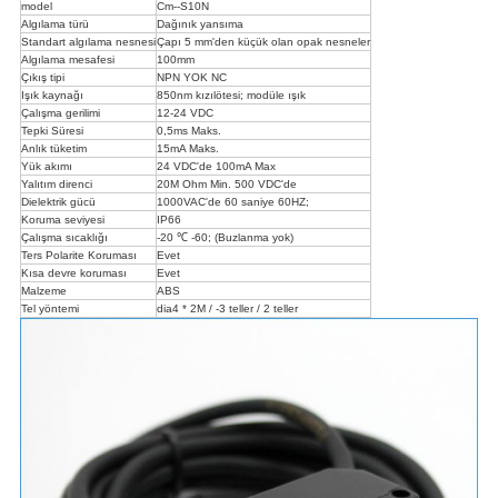
model
Cm--S10N
Algılama türü
Dağınık yansıma
Standart algılama nesnesi
Çapı 5 mm'den küçük olan opak nesneler
Algılama mesafesi
100mm
Çıkış tipi
NPN YOK NC
Işık kaynağı
850nm kızılötesi; modüle ışık
Çalışma gerilimi
12-24 VDC
Tepki Süresi
0,5ms Maks.
Anlık tüketim
15mA Maks.
Yük akımı
24 VDC'de 100mA Max
Yalıtım direnci
20M Ohm Min.
500 VDC'de
Dielektrik gücü
1000VAC'de 60 saniye 60HZ;
Koruma seviyesi
IP66
Çalışma sıcaklığı
-20 ℃ -60; (Buzlanma yok)
Ters Polarite Koruması
Evet
Kısa devre koruması
Evet
Malzeme
ABS
Tel yöntemi
dia4 * 2M / -3 teller / 2 teller