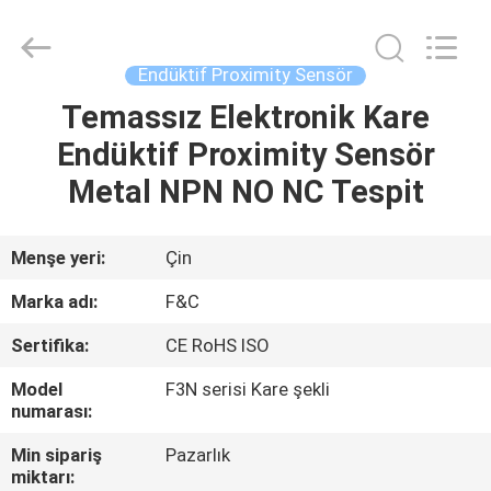
Otomasyon
Sensörleri
Tedarikçi.
Copyright
©
Endüktif Proximity Sensör
2019
-
2020
Temassız Elektronik Kare
EV
industrial-
automationsensors.com.
Endüktif Proximity Sensör
All
Rights
Reserved.
ÜRÜN:%
Metal NPN NO NC Tespit
S
Menşe yeri:
Çin
HAKKIMIZDA
Marka adı:
F&C
Sertifika:
CE RoHS ISO
FABRIKA
Model
F3N serisi Kare şekli
TURU
numarası:
Min sipariş
Pazarlık
KALITE
miktarı: