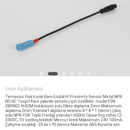
Ürün Açıklaması
Temassız Elektronik Kare Endüktif Proximity Sensör Metal NPN
NO NC Tespit Kare yakınlık sensörü için özellikler: model F3N-
08DN02-N R2M İndüksiyon yolu Dikey algılama 2mm Maksimum
algılama 2mm Standart algılama nesnesi 8 * 8 * 1 (demir) Çıkış
yolu NPN YOK Tepki Frenliği standart 600Hz Opearting voltaj 12-
24VDC, 5V özelleştirilebilir Mevcut kredi Maksimum 24V 100mA
Çalışma sıcaklığı -25 ila +70 derece Malzeme ABS Koruma sev