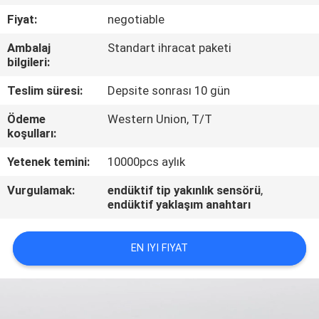
KONTROL
Fiyat:
negotiable
Ambalaj
Standart ihracat paketi
BIZE
bilgileri:
ULAŞIN
Teslim süresi:
Depsite sonrası 10 gün
Ödeme
Western Union, T/T
BIR
koşulları:
TEKLIF
Yetenek temini:
10000pcs aylık
ISTEĞI
Vurgulamak:
endüktif tip yakınlık sensörü
,
endüktif yaklaşım anahtarı
HABERLER
EN IYI FIYAT